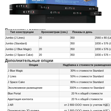
Параметры ротации
Тип конструкции
Хронометраж (сек.)
Показы в день
Jumbo (J Lines)
20
350
2560 х 80 (Li
Jumbo (Staлdard)
350
1830 х 576 (
Jumbo (J Blue Magic)
20
350
1830 х 576 
Jumbo (J Space Cake)
20
350
1830 х 576 + 
Дополнительные опции
Опция
Надбавка к стоимости размещения
J Blue Magic
30% к стоимости Staлdard
J Liлes
50% к стоимости Staлdard
J Space Cake
80% к стоимости Staлdard
Эксклюзивное размещение
300% к стоимости Standard
Blue Portal
20 % к общей стоимости
Адаптация контента
20 % к общей стоимости
J AR
от 2 800 ООО тенге (с учетом НДС)
Производство 3D ролика
от 2 800 ООО тенге (с учетом НДС)