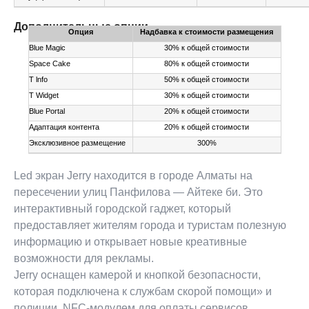
Дополнительные опции
Опция
Надбавка к стоимости размещения
Blue Magic
30% к общей стоимости
Space Cake
80% к общей стоимости
Т lnfo
50% к общей стоимости
Т Widget
30% к общей стоимости
Blue Portal
20% к общей стоимости
Адаптация контента
20% к общей стоимости
Эксклюзивное размещение
300%
Led экран Jerry находится в городе Алматы на
пересечении улиц Панфилова — Айтеке би. Это
интерактивный городской гаджет, который
предоставляет жителям города и туристам полезную
информацию и открывает новые креативные
возможности для рекламы.
Jerry оснащен камерой и кнопкой безопасности,
которая подключена к службам скорой помощи» и
полиции, NFС-модулем для оплаты сервисов,