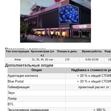
Параметры ротации
Тип конструкции
Хронометраж (се
Показы в день
Время работы
Разр
к.)
Arbat
15, 30, 45, 60 сек
170
6:00-23:00
13
Дополнительные опции
Опция
Надбавка к стоимости 
Адаптация контента
+ 20 % к общей СТО
Blue Portal
+ 20 % к общей СТО
Геймификация
проектный расчет от 
Звук
Лазер
BTL
Эксклюзивное размещение
+ 300 %