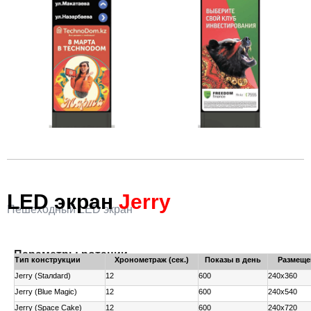
LED экран
Jerry
Пешеходный LED экран
Параметры ротации
Тип конструкции
Хронометраж (сек.)
Показы в день
Размеще
Jerry (Staлdard)
12
600
240x360
Jerry (Blue Magic)
12
600
240x540
Jerry (Space Cake)
12
600
240x720