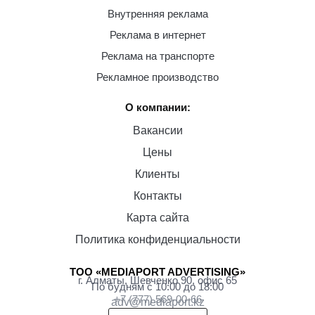
Внутренняя реклама
Реклама в интернет
Реклама на транспорте
Рекламное производство
О компании:
Вакансии
Цены
Клиенты
Контакты
Карта сайта
Политика конфиденциальности
ТОО «MEDIAPORT ADVERTISING»
г. Алматы, Шевченко 90, офис 65
По будням с 10:00 до 18:00
+7 (777) 569-00-66
adv@mediaport.kz