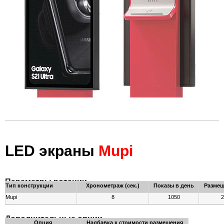
LED экраны
Mupi
Параметры ротации
Тип конструкции
Хронометраж (сек.)
Показы в день
Размещ
Mupi
8
1050
2
Дополнительные опции
Опция
Надбавка к стоимости размещения