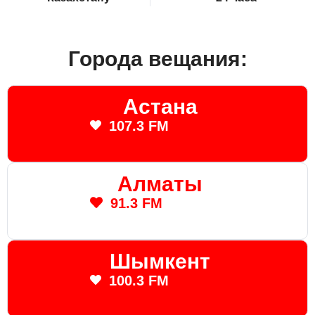
Города вещания:
Астана
107.3 FM
Алматы
91.3 FM
Шымкент
100.3 FM