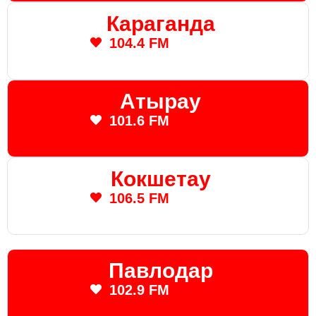
Караганда
104.4 FM
Атырау
101.6 FM
Кокшетау
106.5 FM
Павлодар
102.9 FM