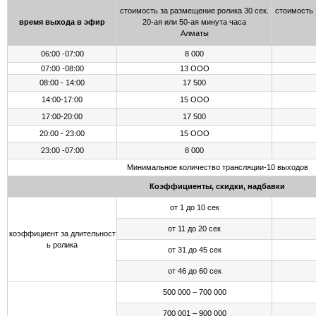
стоимость за размещение ролика 30 сек.
стоимость 
время выхода в эфир
20-ая или 50-ая минута часа
Алматы
06:00 -07:00
8 000
07:00 -08:00
13 ООО
08:00 - 14:00
17 500
14:00-17:00
15 ООО
17:00-20:00
17 500
20:00 - 23:00
15 ООО
23:00 -07:00
8 000
Минимальное количество трансляции-10 выходов
Коэффициенты, скидки, надбавки
от 1 до 10 сек
от 11 до 20 сек
коэффициент за длительност
ь ролика
от 31 до 45 сек
от 46 до 60 сек
500 000 – 700 000
700 001 – 900 000