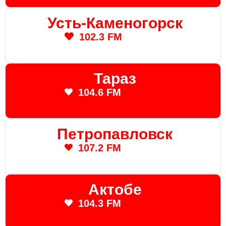
Усть-Каменогорск
102.3 FM
Тараз
104.6 FM
Петропавловск
107.2 FM
Актобе
104.3 FM