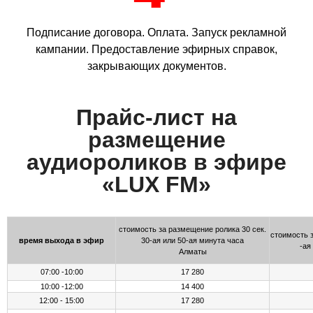
Подписание договора. Оплата. Запуск рекламной
кампании. Предоставление эфирных справок,
закрывающих документов.
Прайс-лист на
размещение
аудиороликов в эфире
«LUX FM»
стоимость за размещение ролика 30 сек.
стоимость з
время выхода в эфир
30-ая или 50-ая минута часа
-ая
Алматы
07:00 -10:00
17 280
10:00 -12:00
14 400
12:00 - 15:00
17 280