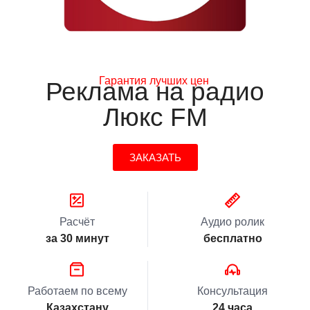
Гарантия лучших цен
Реклама на радио
Люкс FM
ЗАКАЗАТЬ
Расчёт
Аудио ролик
за 30 минут
бесплатно
Работаем по всему
Консультация
Казахстану
24 часа